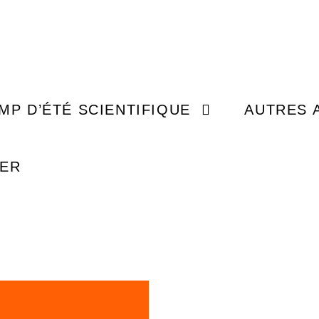
MISSI
JEUNESSE (5 À 14 ANS)
EXPLORER
MP D’ÉTÉ SCIENTIFIQUE
AUTRES 
ADO (15 À 17 ANS)
ÉVÉ
UER