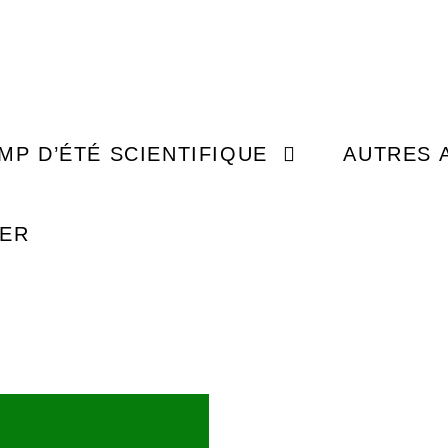
MISSI
JEUNESSE (5 À 14 ANS)
EXPLORER
MP D’ÉTÉ SCIENTIFIQUE
AUTRES 
ADO (15 À 17 ANS)
ÉVÉ
UER