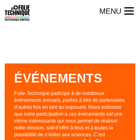
Aller au contenu principal
FERMER
MENU
ACCUEIL
À PROPOS
CAMP D’ÉTÉ SCIENTIFIQUE
ÉVÉNEMENTS
AUTRES ACTIVITÉS
Folie Technique participe à de nombreux
évènements annuels, parfois à titre de partenaires,
d’autres fois en tant qu’exposant. Nous estimons
EMPLOI
que notre participation à ces évènements est une
vitrine intéressante qui nous permet de réaliser
notre mission, soit d’offrir à tous et à toutes la
NOUS JOINDRE
possibilité de s’initier aux sciences. C’est