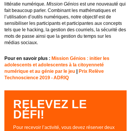
littératie numérique.
Mission Génios
est une nouveauté qui
fait beaucoup parler. Combinant les mathématiques et
l’utilisation d’outils numériques, notre objectif est de
sensibiliser les participants et participantes aux concepts
tels que le hacking, la gestion des courriels, la sécurité des
mots de passe ainsi que la gestion du temps sur les
médias sociaux.
Pour en savoir plus :
Mission Génios : initier les
adolescents et adolescentes à la citoyenneté
numérique et au génie par le jeu
|
Prix Relève
Technoscience 2019 - ADRIQ
RELEVEZ LE
DÉFI!
Pour recevoir l’activité, vous devez réserver deux