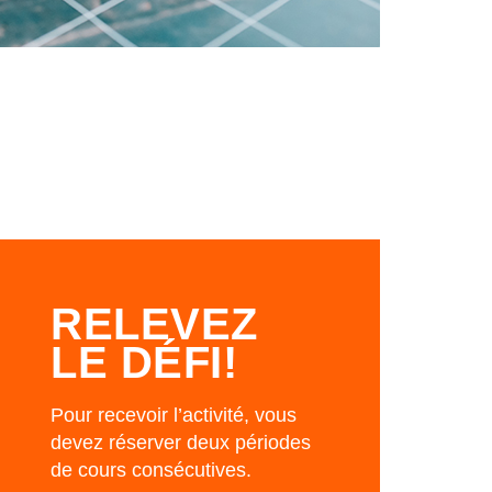
RELEVEZ
LE DÉFI!
Pour recevoir l’activité, vous
devez réserver deux périodes
de cours consécutives.