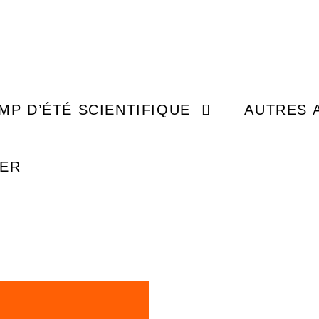
MISSI
JEUNESSE (5 À 14 ANS)
EXPLORER
MP D’ÉTÉ SCIENTIFIQUE
AUTRES 
ADO (15 À 17 ANS)
ÉVÉ
UER