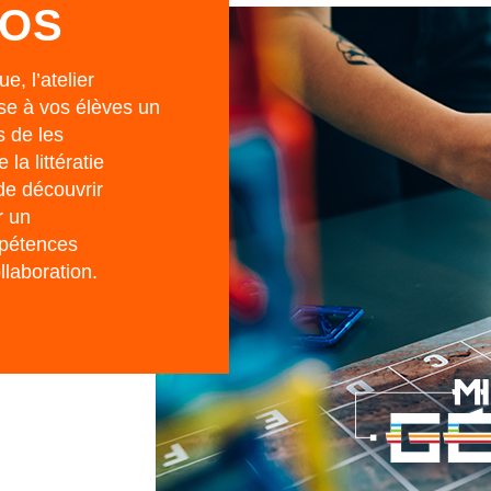
IOS
e, l’atelier
e à vos élèves un
s de les
la littératie
 de découvrir
r un
pétences
llaboration.