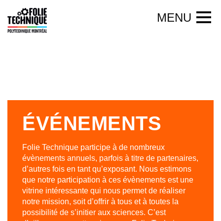
Aller au contenu principal
FERMER
MENU
ACCUEIL
À PROPOS
CAMP D’ÉTÉ SCIENTIFIQUE
ÉVÉNEMENTS
AUTRES ACTIVITÉS
Folie Technique participe à de nombreux
évènements annuels, parfois à titre de partenaires,
d’autres fois en tant qu’exposant. Nous estimons
EMPLOI
que notre participation à ces évènements est une
vitrine intéressante qui nous permet de réaliser
notre mission, soit d’offrir à tous et à toutes la
NOUS JOINDRE
possibilité de s’initier aux sciences. C’est